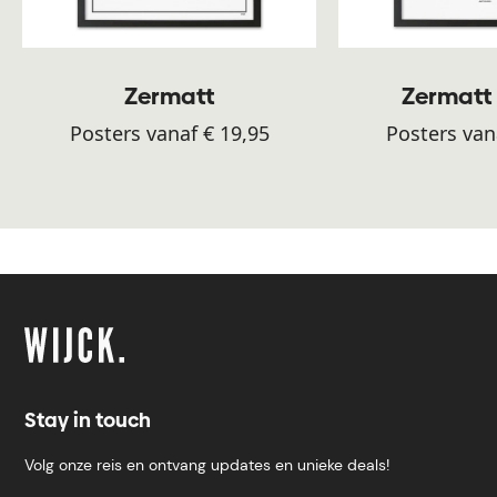
Zermatt
Zermatt -
Posters vanaf € 19,95
Posters van
Stay in touch
Volg onze reis en ontvang updates en unieke deals!