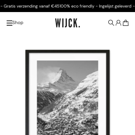
 Gratis verzending vanaf €45
100% eco friendly - Ingelijst geleverd - 
Shop
0