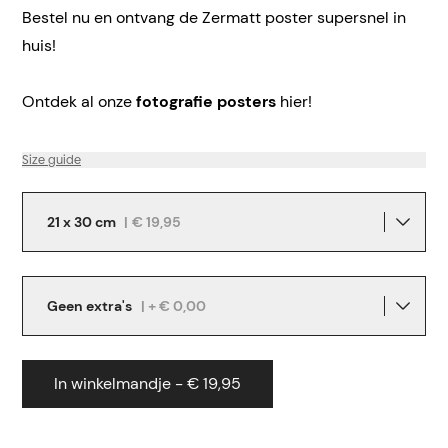
Bestel nu en ontvang de Zermatt poster supersnel in
huis!
Ontdek al onze
fotografie posters
hier!
Size guide
21 x 30 cm
|
€ 19,95
Geen extra's
| + € 0,00
In winkelmandje - € 19,95