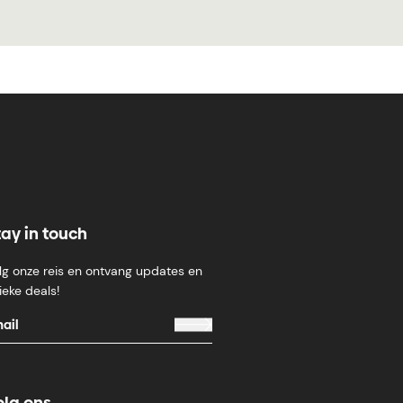
tay in touch
lg onze reis en ontvang updates en
ieke deals!
olg ons