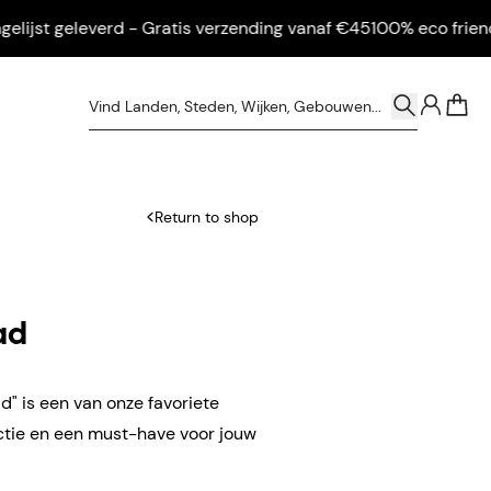
ijst geleverd - Gratis verzending vanaf €45
100% eco friendly -
0
Return to shop
tad
d" is een van onze favoriete
ectie en een must-have voor jouw