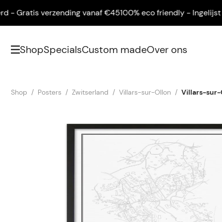
- Gratis verzending vanaf €45
100% eco friendly - Ingelijst ge
Shop
Specials
Custom made
Over ons
Shop
Posters
Zwitserland
Villars-sur-Ollon
Villars-sur-