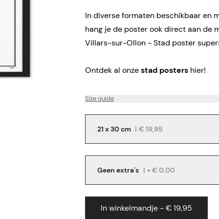
In diverse formaten beschikbaar en me
hang je de poster ook direct aan de 
Villars-sur-Ollon - Stad poster super
Ontdek al onze
stad posters
hier!
Size guide
21 x 30 cm
|
€ 19,95
Geen extra's
| + € 0,00
In winkelmandje - € 19,95