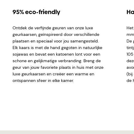
95% eco-friendly
Ha
Ontdek de verfijnde geuren van onze luxe
Het
geurkaarsen, geïnspireerd door verschillende
mm e
plaatsen en speciaal voor jou samengesteld.
De 
Elk kaars is met de hand gegoten in natuurlijke
tint
sojawas en bevat een katoenen lont voor een
105
schone en gelijkmatige verbranding. Breng de
dez
geur van jouw favoriete plaats in huis met onze
avo
luxe geurkaarsen en creëer een warme en
(bi
ontspannen sfeer in elke kamer.
de 