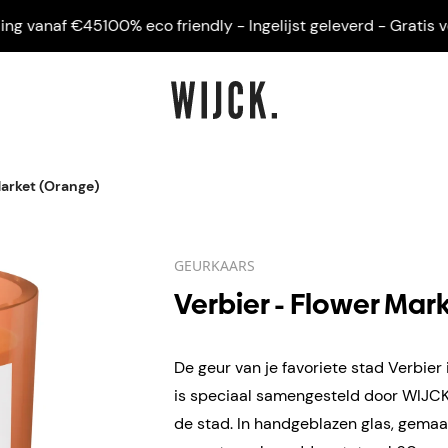
vanaf €45
100% eco friendly - Ingelijst geleverd - Gratis verze
Market (Orange)
GEURKAARS
Verbier - Flower Mar
De geur van je favoriete stad Verbier 
is speciaal samengesteld door WIJCK.
de stad. In handgeblazen
glas, gemaa