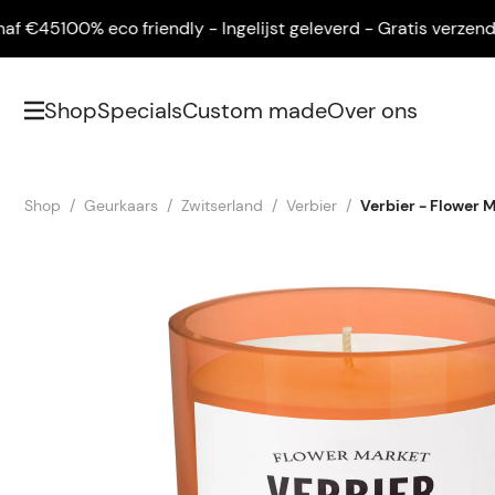
45
100% eco friendly - Ingelijst geleverd - Gratis verzending 
Shop
Specials
Custom made
Over ons
Shop
Geurkaars
Zwitserland
Verbier
Verbier - Flower 