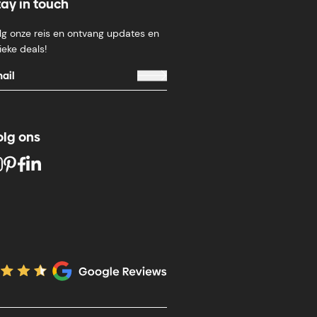
tay in touch
lg onze reis en ontvang updates en
ieke deals!
olg ons