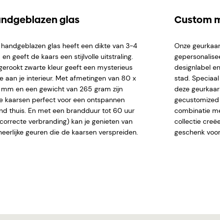
ndgeblazen glas
Custom m
 handgeblazen glas heeft een dikte van 3-4
Onze geurkaar
n geeft de kaars een stijlvolle uitstraling.
gepersonalise
gerookt zwarte kleur geeft een mysterieus
designlabel en
je aan je interieur. Met afmetingen van 80 x
stad. Speciaa
 mm en een gewicht van 265 gram zijn
deze geurkaar
e kaarsen perfect voor een ontspannen
gecustomized n
nd thuis. En met een brandduur tot 60 uur
combinatie me
j correcte verbranding) kan je genieten van
collectie creë
heerlijke geuren die de kaarsen verspreiden.
geschenk voor