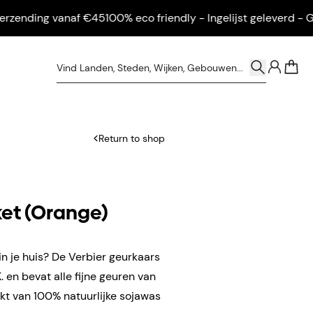
nding vanaf €45
100% eco friendly - Ingelijst geleverd - Grati
0
Return to shop
ket (Orange)
in je huis? De Verbier geurkaars
 en bevat alle fijne geuren van
kt van 100% natuurlijke sojawas