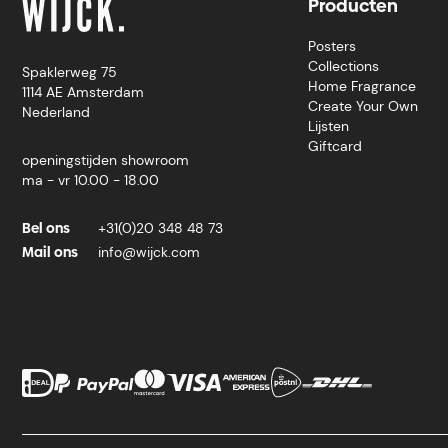
Producten
Posters
Collections
Spaklerweg 75
Home Fragrance
1114 AE Amsterdam
Create Your Own
Nederland
Lijsten
Giftcard
openingstijden showroom
ma - vr 10.00 - 18.00
Bel ons
+31(0)20 348 48 73
Mail ons
info@wijck.com