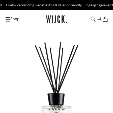
- Gratis verzending vanaf €45
100% eco friendly - Ingelijst geleverd - 
Shop
0