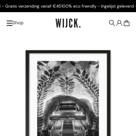
- Gratis verzending vanaf €45
100% eco friendly - Ingelijst geleverd -
Shop
0