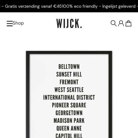
- Gratis verzending vanaf €45
100% eco friendly - Ingelijst geleverd - 
Shop
0