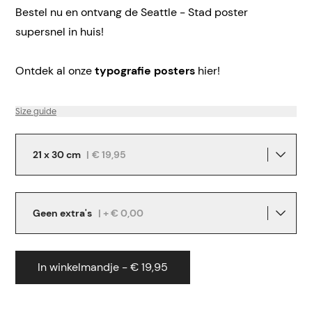
Bestel nu en ontvang de Seattle - Stad poster
supersnel in huis!
Ontdek al onze
typografie posters
hier!
Size guide
21 x 30 cm
|
€ 19,95
Geen extra's
| + € 0,00
In winkelmandje - € 19,95