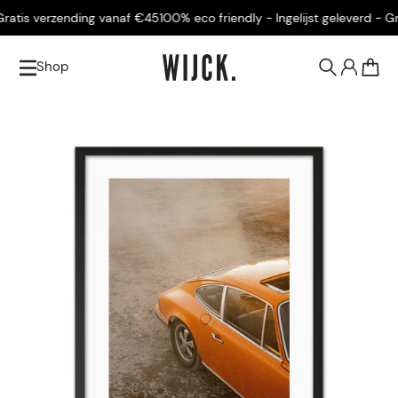
atis verzending vanaf €45
100% eco friendly - Ingelijst geleverd - Gra
Shop
0