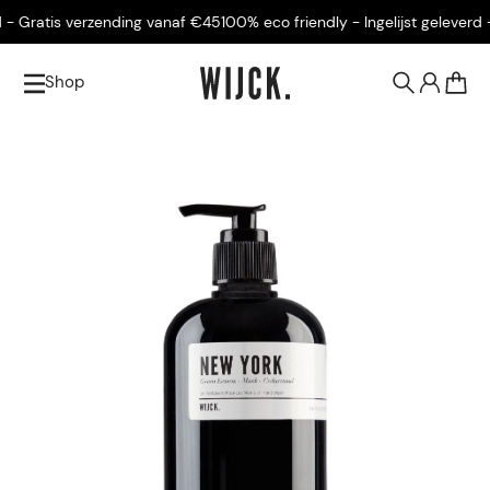
 Gratis verzending vanaf €45
100% eco friendly - Ingelijst geleverd - G
Shop
0