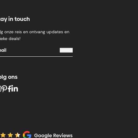
tay in touch
lg onze reis en ontvang updates en
ieke deals!
olg ons