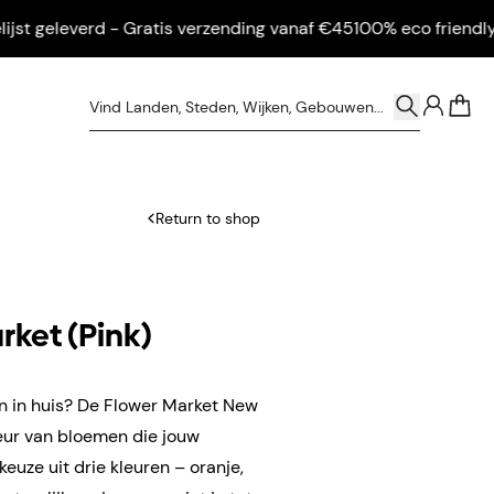
geleverd - Gratis verzending vanaf €45
100% eco friendly - Ing
0
Return to shop
rket (Pink)
n in huis? De Flower Market New
eur van bloemen die jouw
 keuze uit drie kleuren – oranje,