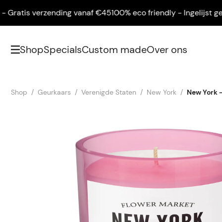
atis verzending vanaf €45
100% eco friendly - Ingelijst geleve
Shop
Specials
Custom made
Over ons
Shop
Geurkaars
Verenigde Staten
New York
New York -