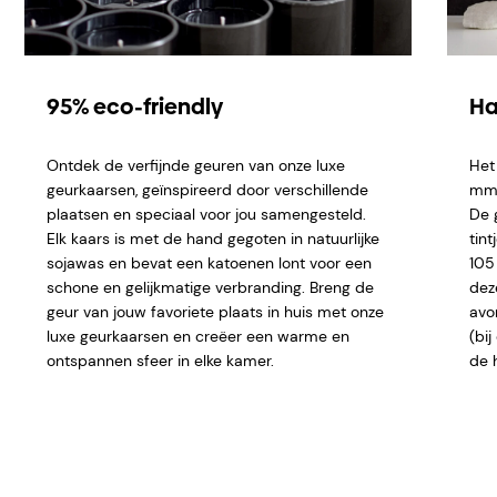
95% eco-friendly
Ha
Ontdek de verfijnde geuren van onze luxe
Het
geurkaarsen, geïnspireerd door verschillende
mm e
plaatsen en speciaal voor jou samengesteld.
De 
Elk kaars is met de hand gegoten in natuurlijke
tint
sojawas en bevat een katoenen lont voor een
105
schone en gelijkmatige verbranding. Breng de
dez
geur van jouw favoriete plaats in huis met onze
avo
luxe geurkaarsen en creëer een warme en
(bi
ontspannen sfeer in elke kamer.
de 