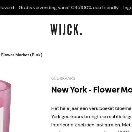
rd - Gratis verzending vanaf €45
100% eco friendly - Ingelijst 
 Flower Market (Pink)
GEURKAARS
New York - Flower Ma
Het hele jaar een vers boeket bloeme
York geurkaars brengt een subtiele g
interieur elk seizoen laat stralen. Met