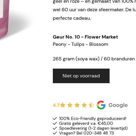
geel en roze – en gemaakt van 100% na
wel 60 uur van deze sfeermaker. De l
perfecte cadeau.
Geur No. 10 - Flower Market
Peony - Tulips - Blossom
265 gram (soya wax) / 60 brandure
n
Niet op voorraad
4.7
100% Eco-Friendly geproduceerd!
Gratis geleverd v.a. €45,00
Spoedlevering (1-2 dagen levertijd)
Vragen? Bel 020-348 48 73