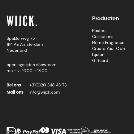
Producten
Posters
Collections
Spaklerweg 75
Home Fragrance
1114 AE Amsterdam
Create Your Own
Nederland
Lijsten
Giftcard
openingstijden showroom
ma - vr 10.00 - 18.00
Bel ons
+31(0)20 348 48 73
Mail ons
info@wijck.com