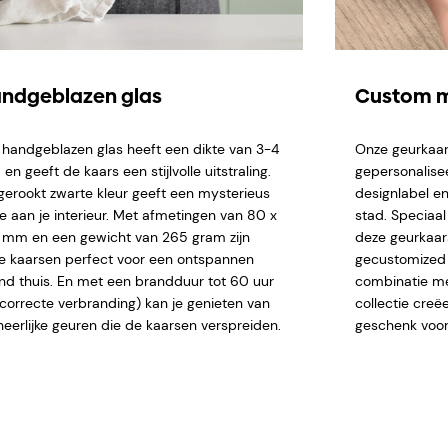
ndgeblazen glas
Custom m
 handgeblazen glas heeft een dikte van 3-4
Onze geurkaar
n geeft de kaars een stijlvolle uitstraling.
gepersonalise
gerookt zwarte kleur geeft een mysterieus
designlabel en
je aan je interieur. Met afmetingen van 80 x
stad. Speciaa
 mm en een gewicht van 265 gram zijn
deze geurkaar
e kaarsen perfect voor een ontspannen
gecustomized n
nd thuis. En met een brandduur tot 60 uur
combinatie me
j correcte verbranding) kan je genieten van
collectie creë
heerlijke geuren die de kaarsen verspreiden.
geschenk voor