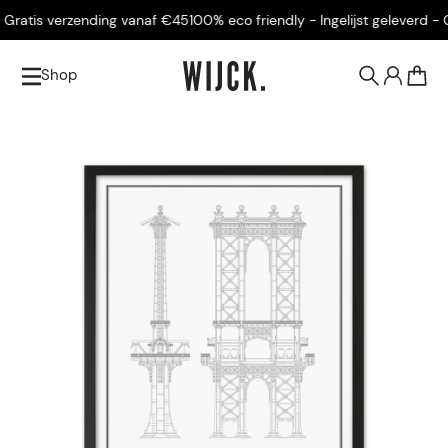
ratis verzending vanaf €45
100% eco friendly - Ingelijst geleverd - Gr
Shop
0