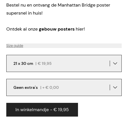
Bestel nu en ontvang de Manhattan Bridge poster
supersnel in huis!
Ontdek al onze
gebouw posters
hier!
Size guide
21 x 30 cm
|
€ 19,95
Geen extra's
| + € 0,00
In winkelmandje - € 19,95