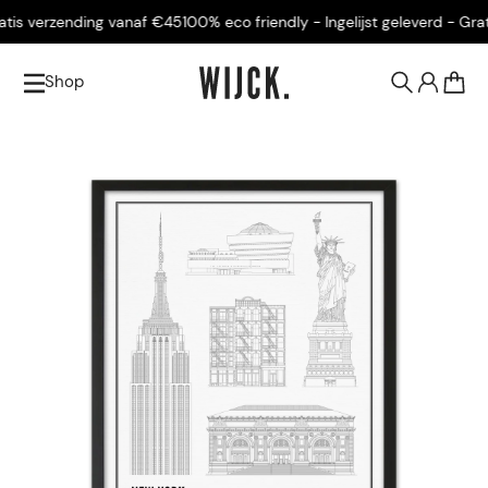
is verzending vanaf €45
100% eco friendly - Ingelijst geleverd - Grati
Shop
0