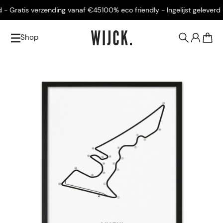
- Gratis verzending vanaf €45
100% eco friendly - Ingelijst geleverd -
Shop
0