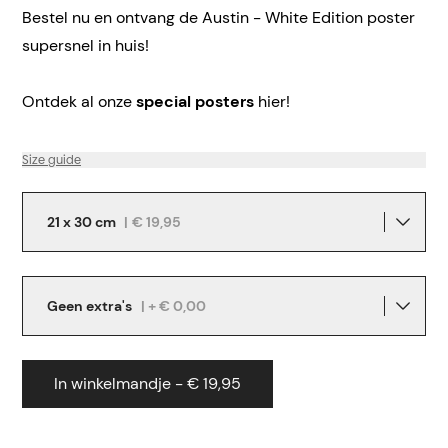
Bestel nu en ontvang de Austin - White Edition poster
supersnel in huis!
Ontdek al onze
special posters
hier!
Size guide
21 x 30 cm
|
€ 19,95
Geen extra's
| + € 0,00
In winkelmandje - € 19,95