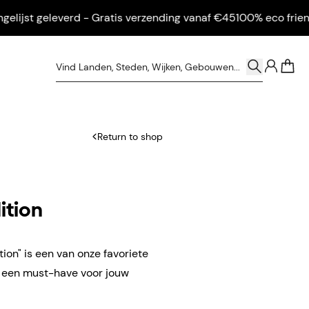
jst geleverd - Gratis verzending vanaf €45
100% eco friendly -
0
Return to shop
ition
ion" is een van onze favoriete
n een must-have voor jouw