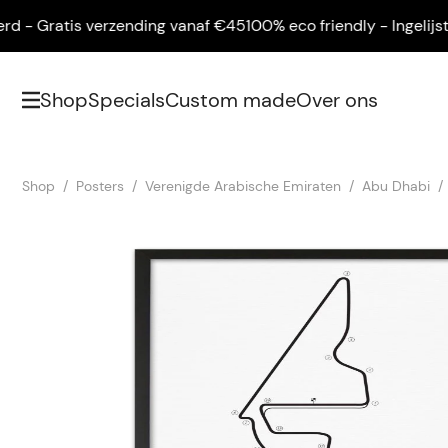
- Gratis verzending vanaf €45
100% eco friendly - Ingelijst gel
Shop
Specials
Custom made
Over ons
Shop
Posters
Verenigde Arabische Emiraten
Abu Dhabi