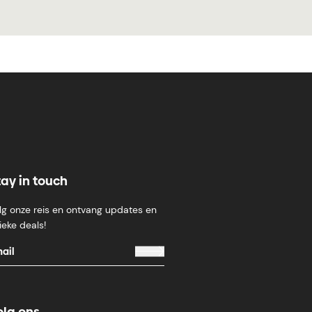
tay in touch
lg onze reis en ontvang updates en
ieke deals!
olg ons