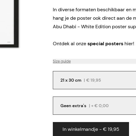
In diverse formaten beschikbaar en me
hang je de poster ook direct aan de 
Abu Dhabi - White Edition poster sup
Ontdek al onze
special posters
hier!
Size guide
21 x 30 cm
|
€ 19,95
Geen extra's
| + € 0,00
In winkelmandje - € 19,95