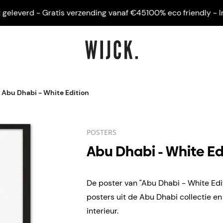
everd - Gratis verzending vanaf €45
100% eco friendly - Ingeli
Abu Dhabi - White Edition
POSTERS
Abu Dhabi - White Ed
De poster van "Abu Dhabi - White Edit
posters uit de Abu Dhabi collectie e
interieur.