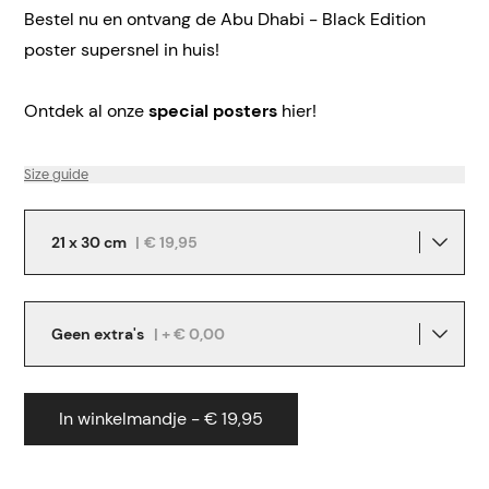
Bestel nu en ontvang de Abu Dhabi - Black Edition
poster supersnel in huis!
Ontdek al onze
special posters
hier!
Size guide
21 x 30 cm
|
€ 19,95
Geen extra's
| + € 0,00
In winkelmandje - € 19,95