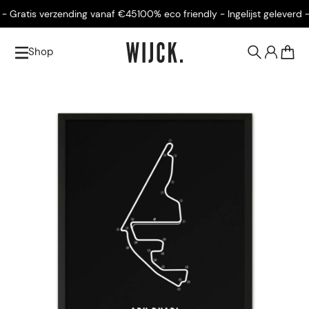
 Gratis verzending vanaf €45
100% eco friendly - Ingelijst geleverd - 
Shop
0