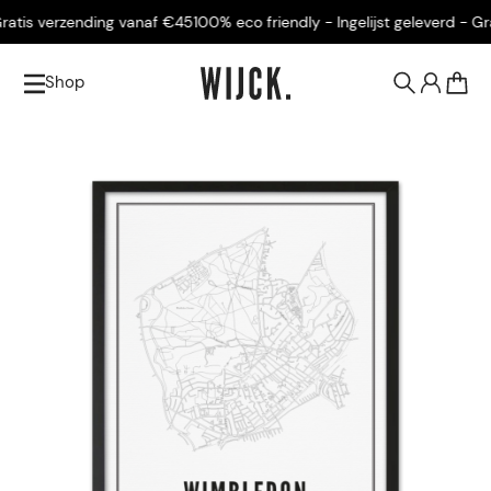
atis verzending vanaf €45
100% eco friendly - Ingelijst geleverd - Grat
Shop
0