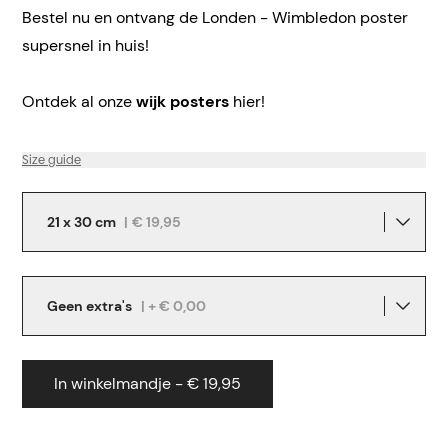
Bestel nu en ontvang de Londen - Wimbledon poster
supersnel in huis!
Ontdek al onze
wijk posters
hier!
Size guide
21 x 30 cm
|
€ 19,95
Geen extra's
| + € 0,00
In winkelmandje - € 19,95