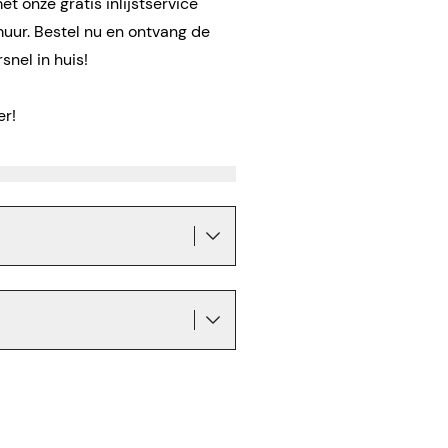
t onze gratis inlijstservice
muur. Bestel nu en ontvang de
snel in huis!
er!