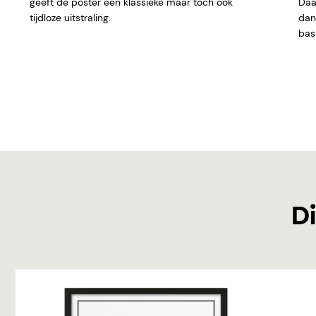
geeft
de poster een klassieke maar toch ook
Daar
tijdloze uitstraling.
dan 
basi
Di