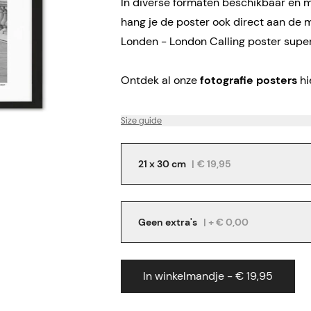
In diverse formaten beschikbaar en me
hang je de poster ook direct aan de 
Londen - London Calling poster super
Ontdek al onze
fotografie posters
hi
Size guide
21 x 30 cm
|
€ 19,95
Geen extra's
| + € 0,00
In winkelmandje - € 19,95