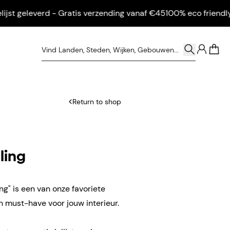
 geleverd - Gratis verzending vanaf €45
100% eco friendly - Ing
0
Return to shop
ling
g" is een van onze favoriete
n must-have voor jouw interieur.