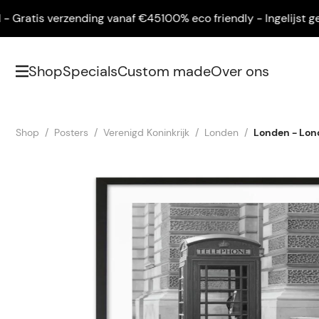
ratis verzending vanaf €45
100% eco friendly - Ingelijst geleve
Shop
Specials
Custom made
Over ons
Shop
Posters
Verenigd Koninkrijk
Londen
Londen - Lon