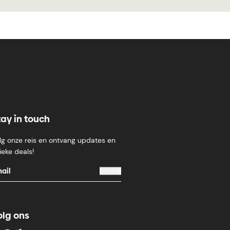
tay in touch
lg onze reis en ontvang updates en
ieke deals!
olg ons