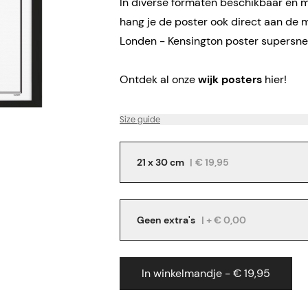
In diverse formaten beschikbaar en me
hang je de poster ook direct aan de 
Londen - Kensington poster supersnel
Ontdek al onze
wijk posters
hier!
Size guide
21 x 30 cm
|
€ 19,95
Geen extra's
| + € 0,00
In winkelmandje - € 19,95