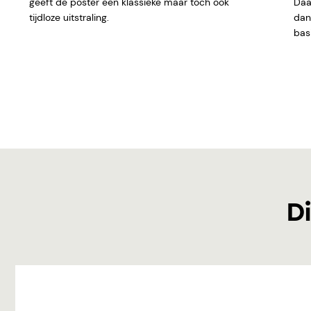
geeft de poster een klassieke maar toch ook
Daar
tijdloze uitstraling.
dan 
basi
Di