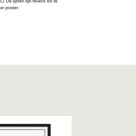
. De lijsten zijn tevens los te
 zonder poster.