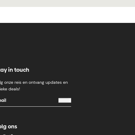
tay in touch
lg onze reis en ontvang updates en
ieke deals!
olg ons