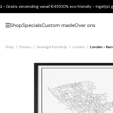
Gratis verzending vanaf €45
100% eco friendly - Ingelijst gelev
Shop
Specials
Custom made
Over ons
Shop
Posters
Verenigd Koninkrijk
Londen
Londen - Ken