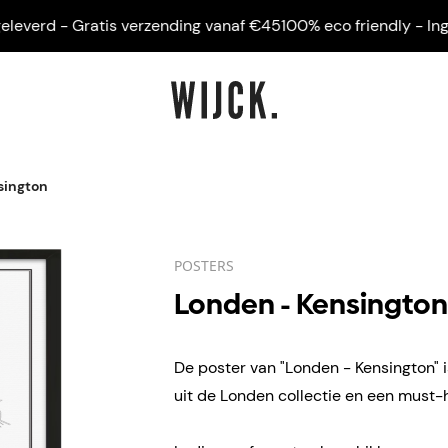
erd - Gratis verzending vanaf €45
100% eco friendly - Ingelijs
sington
POSTERS
Londen - Kensington
De poster van "Londen - Kensington" i
uit de Londen collectie en een must-h