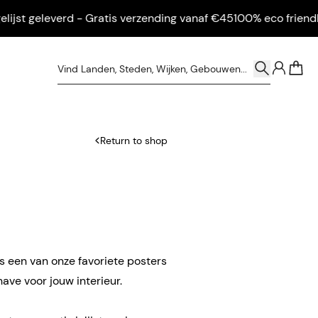
t geleverd - Gratis verzending vanaf €45
100% eco friendly - In
0
Return to shop
s een van onze favoriete posters
ave voor jouw interieur.