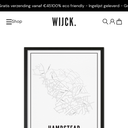
atis verzending vanaf €45
100% eco friendly - Ingelijst geleverd - Grat
Shop
0