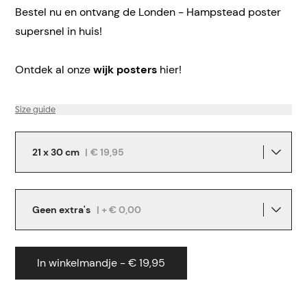
Bestel nu en ontvang de Londen - Hampstead poster
supersnel in huis!
Ontdek al onze
wijk posters
hier!
Size guide
21 x 30 cm
|
€ 19,95
Geen extra's
| + € 0,00
In winkelmandje - € 19,95