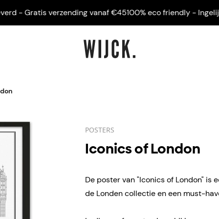
 - Gratis verzending vanaf €45
100% eco friendly - Ingelijst g
ndon
POSTERS
Iconics of London
De poster van "Iconics of London" is e
de Londen collectie en een must-have