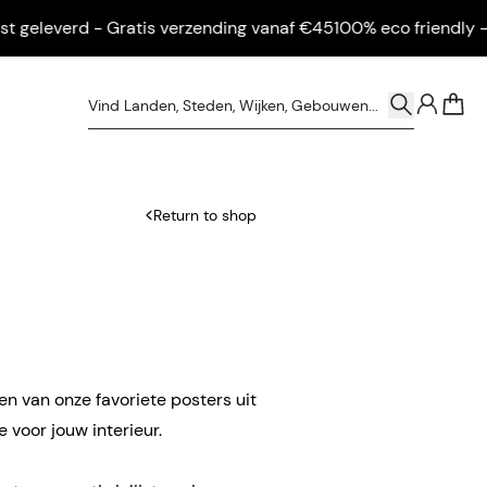
eleverd - Gratis verzending vanaf €45
100% eco friendly - Ingel
0
Return to shop
en van onze favoriete posters uit
 voor jouw interieur.