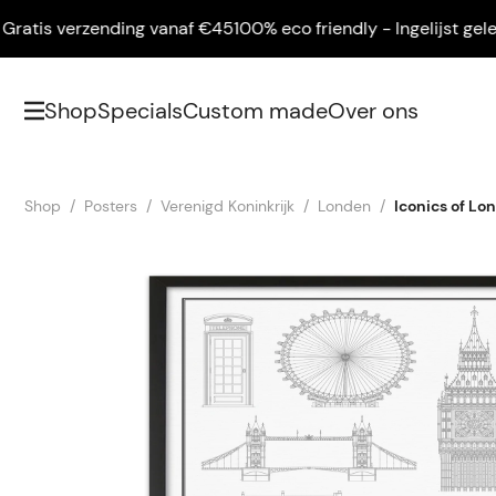
tis verzending vanaf €45
100% eco friendly - Ingelijst geleverd
Shop
Specials
Custom made
Over ons
Shop
Posters
Verenigd Koninkrijk
Londen
Iconics of Lo