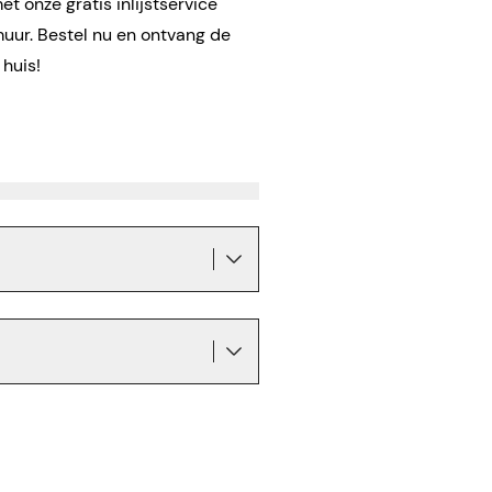
t onze gratis inlijstservice
muur. Bestel nu en ontvang de
 huis!
!