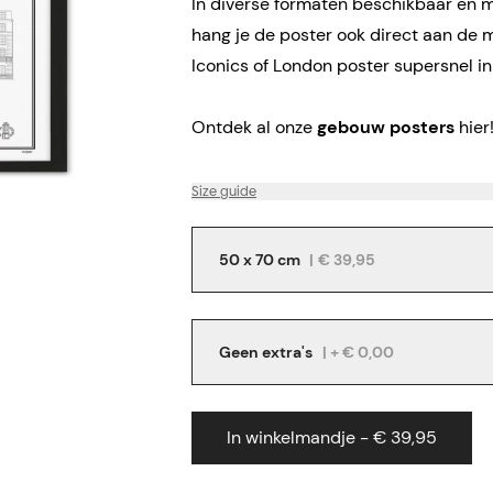
In diverse formaten beschikbaar en me
hang je de poster ook direct aan de 
Iconics of London poster supersnel in
Ontdek al onze
gebouw posters
hier
Size guide
50 x 70 cm
|
€ 39,95
Geen extra's
| + € 0,00
In winkelmandje - € 39,95