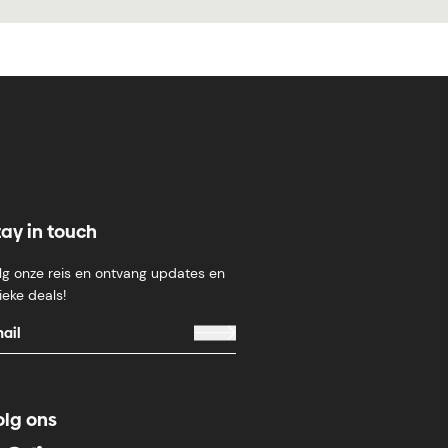
tay in touch
lg onze reis en ontvang updates en
ieke deals!
olg ons