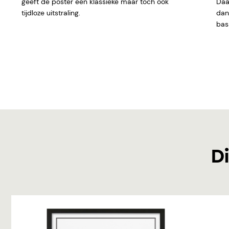
geeft de poster een klassieke maar toch ook
Daar
tijdloze uitstraling.
dan 
basi
Di