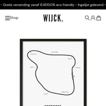
 Gratis verzending vanaf €45
100% eco friendly - Ingelijst geleverd - 
Shop
0