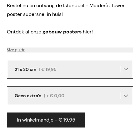
Bestel nu en ontvang de Istanboel - Maiden's Tower
poster supersnel in huis!
Ontdek al onze
gebouw posters
hier!
Size guide
21 x 30 cm
|
€ 19,95
Geen extra's
| + € 0,00
In winkelmandje - € 19,95