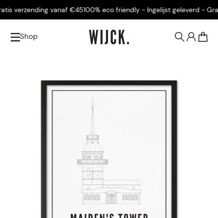
tis verzending vanaf €45
100% eco friendly - Ingelijst geleverd - Grati
Shop
0