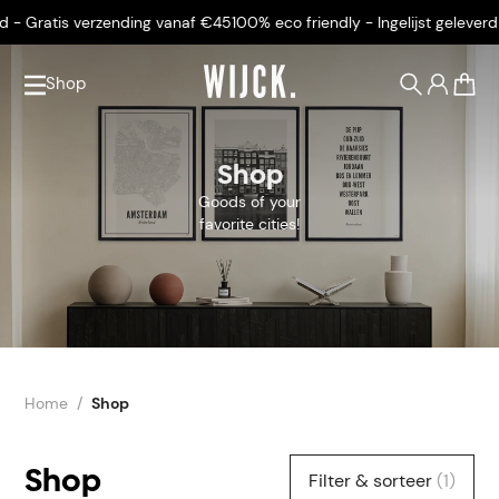
 - Gratis verzending vanaf €45
100% eco friendly - Ingelijst geleverd -
Shop
0
Shop
Goods of your
favorite cities!
Home
Shop
Shop
Filter & sorteer
(1)