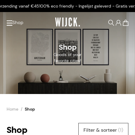
 vanaf €45
100% eco friendly - Ingelijst geleverd - Gratis verzending 
Shop
0
Shop
Goods of your
favorite cities!
Home
Shop
Shop
Filter & sorteer
(1)