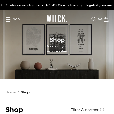
- Gratis verzending vanaf €45
100% eco friendly - Ingelijst geleverd -
Shop
0
Shop
Goods of your
favorite cities!
Home
Shop
Shop
Filter & sorteer
(1)