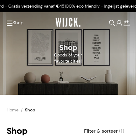
 - Gratis verzending vanaf €45
100% eco friendly - Ingelijst geleverd 
Shop
0
Shop
Goods of your
favorite cities!
Home
Shop
Shop
Filter & sorteer
(1)