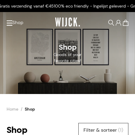
atis verzending vanaf €45
100% eco friendly - Ingelijst geleverd - Gra
Shop
0
Shop
Goods of your
favorite cities!
Home
Shop
Shop
Filter & sorteer
(1)