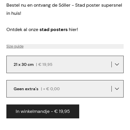
Bestel nu en ontvang de Sóller - Stad poster supersnel
in huis!
Ontdek al onze
stad posters
hier!
Size guide
21 x 30 cm
|
€ 19,95
Geen extra's
| + € 0,00
In winkelmandje - € 19,95