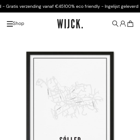
- Gratis verzending vanaf €45
100% eco friendly - Ingelijst geleverd -
Shop
0