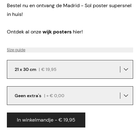
Bestel nu en ontvang de Madrid - Sol poster supersnel
in huis!
Ontdek al onze
wijk posters
hier!
Size guide
21 x 30 cm
|
€ 19,95
Geen extra's
| + € 0,00
In winkelmandje - € 19,95