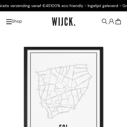
atis verzending vanaf €45
100% eco friendly - Ingelijst geleverd - Grat
Shop
0