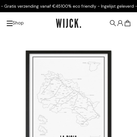
 Gratis verzending vanaf €45
100% eco friendly - Ingelijst geleverd - 
Shop
0