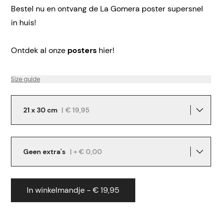
Bestel nu en ontvang de La Gomera poster supersnel
in huis!
Ontdek al onze
posters
hier!
Size guide
21 x 30 cm
|
€ 19,95
Geen extra's
| + € 0,00
In winkelmandje - € 19,95