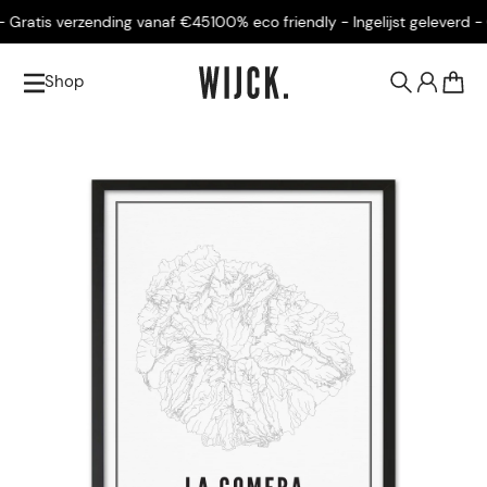
Gratis verzending vanaf €45
100% eco friendly - Ingelijst geleverd - G
Shop
0