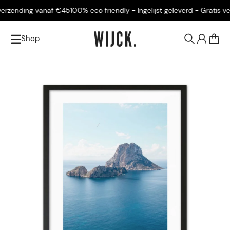
rzending vanaf €45
100% eco friendly - Ingelijst geleverd - Gratis ver
Shop
0