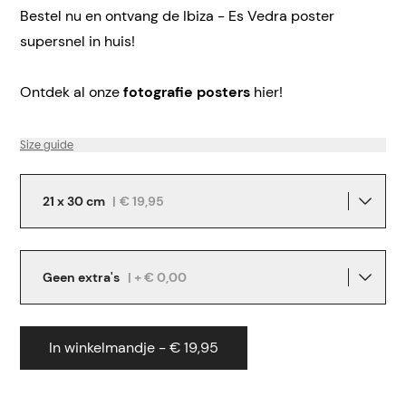
Bestel nu en ontvang de Ibiza - Es Vedra poster
supersnel in huis!
Ontdek al onze
fotografie posters
hier!
Size guide
21 x 30 cm
|
€ 19,95
Geen extra's
| + € 0,00
In winkelmandje - € 19,95