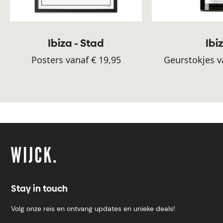
Ibiza - Stad
Ibi
Posters vanaf € 19,95
Geurstokjes v
Stay in touch
Volg onze reis en ontvang updates en unieke deals!