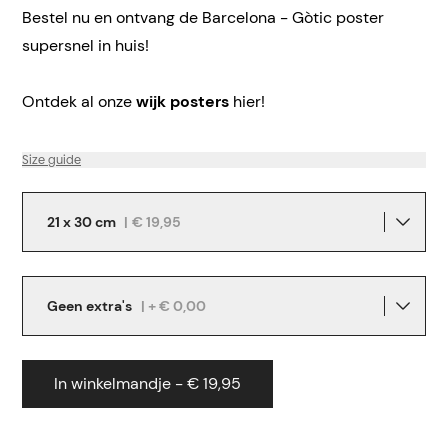
Bestel nu en ontvang de Barcelona - Gòtic poster
supersnel in huis!
Ontdek al onze
wijk posters
hier!
Size guide
21 x 30 cm
|
€ 19,95
Geen extra's
| + € 0,00
In winkelmandje - € 19,95