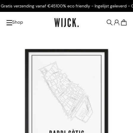
ratis verzending vanaf €45
100% eco friendly - Ingelijst geleverd - Gr
Shop
0