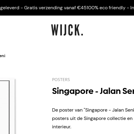
everd - Gratis verzending vanaf €45
100% eco friendly - Ingelij
eni
POSTERS
Singapore - Jalan Se
De poster van "Singapore - Jalan Seni
posters uit de Singapore collectie e
interieur.