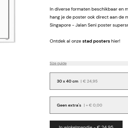
In diverse formaten beschikbaar en me
hang je de poster ook direct aan de 
Singapore - Jalan Seni poster supersn
Ontdek al onze
stad posters
hier!
Size guide
30 x 40 cm
|
€ 24,95
Geen extra's
| + € 0,00
In winkelmandje - € 24,95