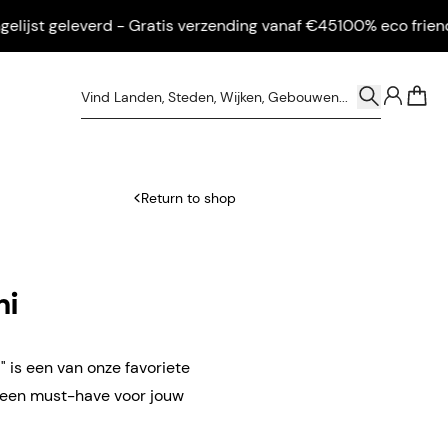
st geleverd - Gratis verzending vanaf €45
100% eco friendly - 
0
Return to shop
ni
" is een van onze favoriete
n een must-have voor jouw