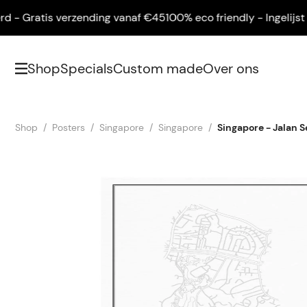
 Gratis verzending vanaf €45
100% eco friendly - Ingelijst gel
Shop
Specials
Custom made
Over ons
Shop
Posters
Singapore
Singapore
Singapore - Jalan S