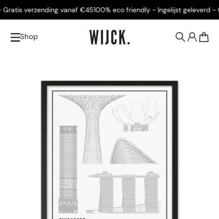
Gratis verzending vanaf €45
100% eco friendly - Ingelijst geleverd - Gr
Shop
0