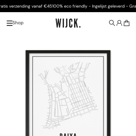
tis verzending vanaf €45
100% eco friendly - Ingelijst geleverd - Grat
Shop
0