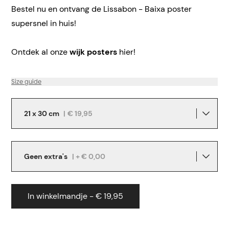
Bestel nu en ontvang de Lissabon - Baixa poster
supersnel in huis!
Ontdek al onze
wijk posters
hier!
Size guide
21 x 30 cm
|
€ 19,95
Geen extra's
| + € 0,00
In winkelmandje - € 19,95