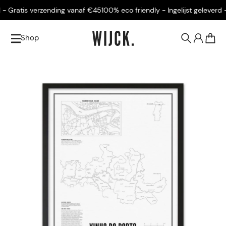
 Gratis verzending vanaf €45
100% eco friendly - Ingelijst geleverd - 
Shop
0