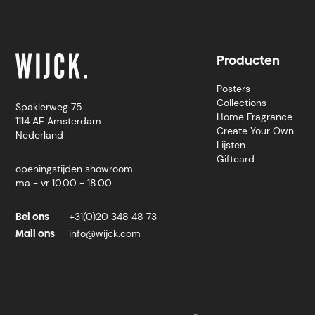
Producten
Posters
Collections
Spaklerweg 75
Home Fragrance
1114 AE Amsterdam
Create Your Own
Nederland
Lijsten
Giftcard
openingstijden showroom
ma - vr 10.00 - 18.00
Bel ons
+31(0)20 348 48 73
Mail ons
info@wijck.com