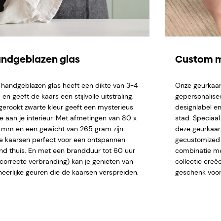
ndgeblazen glas
Custom m
 handgeblazen glas heeft een dikte van 3-4
Onze geurkaar
n geeft de kaars een stijlvolle uitstraling.
gepersonalise
gerookt zwarte kleur geeft een mysterieus
designlabel en
je aan je interieur. Met afmetingen van 80 x
stad. Speciaa
 mm en een gewicht van 265 gram zijn
deze geurkaar
e kaarsen perfect voor een ontspannen
gecustomized n
nd thuis. En met een brandduur tot 60 uur
combinatie me
j correcte verbranding) kan je genieten van
collectie creë
heerlijke geuren die de kaarsen verspreiden.
geschenk voor