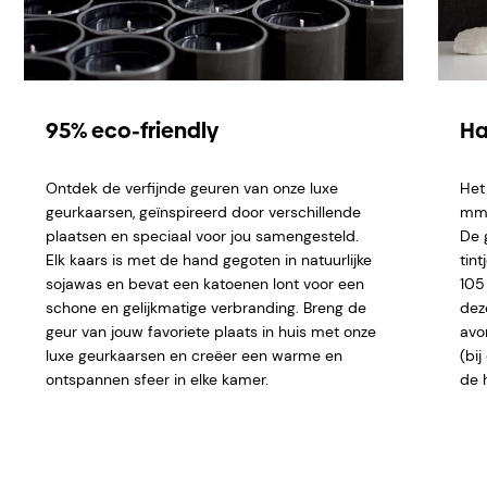
95% eco-friendly
Ha
Ontdek de verfijnde geuren van onze luxe
Het
geurkaarsen, geïnspireerd door verschillende
mm e
plaatsen en speciaal voor jou samengesteld.
De 
Elk kaars is met de hand gegoten in natuurlijke
tint
sojawas en bevat een katoenen lont voor een
105
schone en gelijkmatige verbranding. Breng de
dez
geur van jouw favoriete plaats in huis met onze
avo
luxe geurkaarsen en creëer een warme en
(bi
ontspannen sfeer in elke kamer.
de 