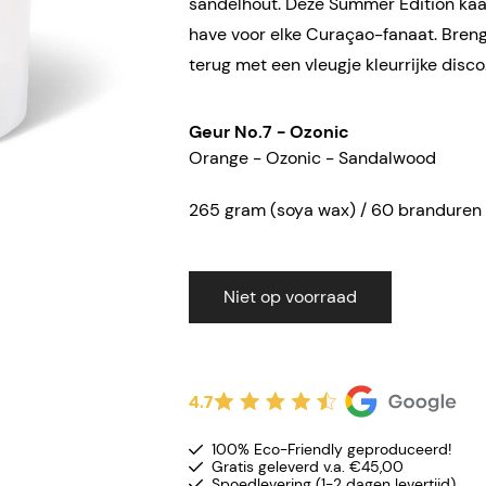
sandelhout. Deze Summer Edition kaa
have voor elke Curaçao-fanaat. Breng
terug met een vleugje kleurrijke disco
Geur No.7 - Ozonic
Orange - Ozonic - Sandalwood
265 gram (soya wax) / 60 branduren
Niet op voorraad
4.7
100% Eco-Friendly geproduceerd!
Gratis geleverd v.a. €45,00
Spoedlevering (1-2 dagen levertijd)