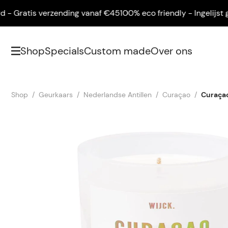
Gratis verzending vanaf €45
100% eco friendly - Ingelijst gelev
Shop
Specials
Custom made
Over ons
Shop
Geurkaars
Nederlandse Antillen
Curaçao
Curaçao