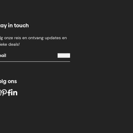
tay in touch
lg onze reis en ontvang updates en
ieke deals!
olg ons