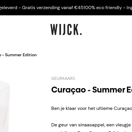
erd - Gratis verzending vanaf €45
100% eco friendly - Ingelijs
 - Summer Edition
GEURKAARS
Curaçao - Summer E
Ben je klaar voor het ultieme Curaça
De geur van sinaasappel, een vleugje