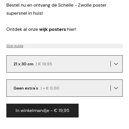
Bestel nu en ontvang de Schelle - Zwolle poster
supersnel in huis!
Ontdek al onze
wijk posters
hier!
Size guide
21 x 30 cm
|
€ 19,95
Geen extra's
| + € 0,00
In winkelmandje - € 19,95