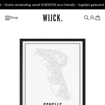
 - Gratis verzending vanaf €45
100% eco friendly - Ingelijst geleverd -
Shop
0