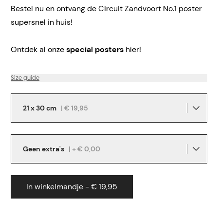
Bestel nu en ontvang de Circuit Zandvoort No.1 poster
supersnel in huis!
Ontdek al onze
special posters
hier!
Size guide
21 x 30 cm
|
€ 19,95
Geen extra's
| + € 0,00
In winkelmandje - € 19,95