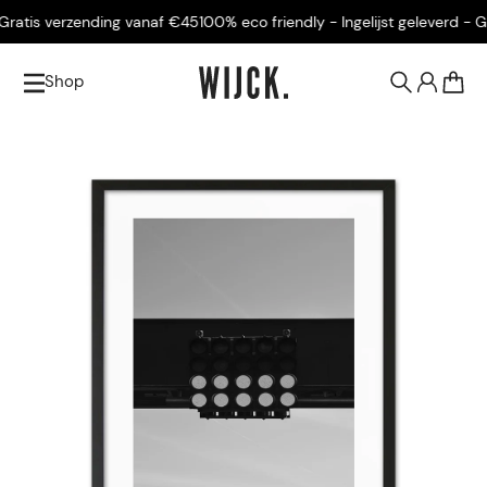
ratis verzending vanaf €45
100% eco friendly - Ingelijst geleverd - Gra
Shop
0