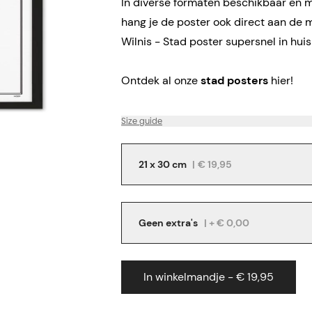
In diverse formaten beschikbaar en me
hang je de poster ook direct aan de 
Wilnis - Stad poster supersnel in huis
Ontdek al onze
stad posters
hier!
Size guide
21 x 30 cm
|
€ 19,95
Geen extra's
| + € 0,00
In winkelmandje - € 19,95