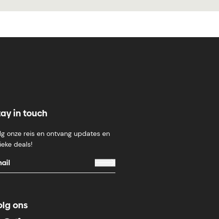
tay in touch
lg onze reis en ontvang updates en
ieke deals!
olg ons