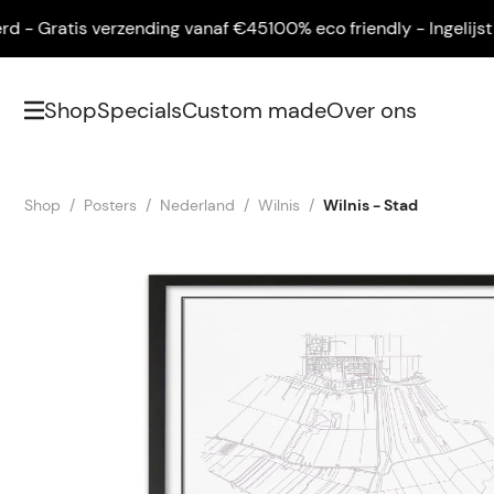
- Gratis verzending vanaf €45
100% eco friendly - Ingelijst gel
Shop
Specials
Custom made
Over ons
Shop
Posters
Nederland
Wilnis
Wilnis - Stad