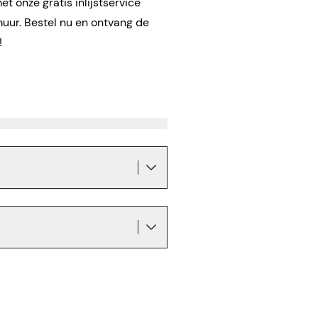
t onze gratis inlijstservice
muur. Bestel nu en ontvang de
!