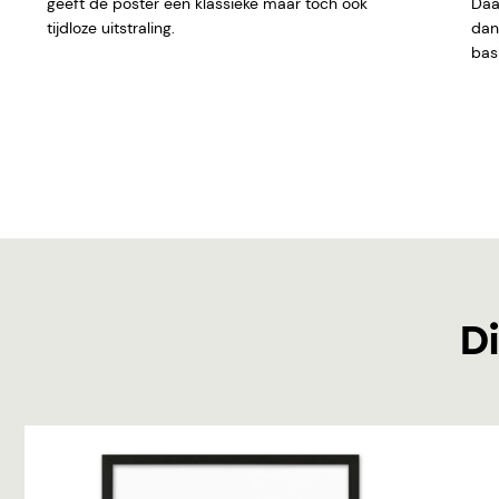
geeft de poster een klassieke maar toch ook
Daar
tijdloze uitstraling.
dan 
basi
Di