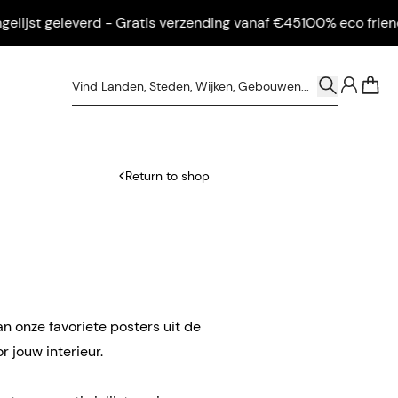
jst geleverd - Gratis verzending vanaf €45
100% eco friendly - 
0
Return to shop
an onze favoriete posters uit de
r jouw interieur.