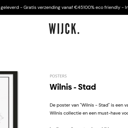
everd - Gratis verzending vanaf €45
100% eco friendly - Ingeli
POSTERS
Wilnis - Stad
De poster van "Wilnis - Stad" is een v
Wilnis collectie en een must-have voo