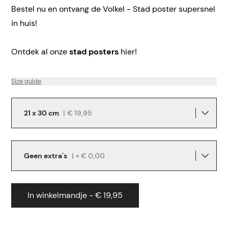
Bestel nu en ontvang de Volkel - Stad poster supersnel
in huis!
Ontdek al onze
stad posters
hier!
Size guide
21 x 30 cm
|
€ 19,95
Geen extra's
| + € 0,00
In winkelmandje - € 19,95