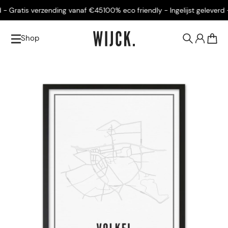
- Gratis verzending vanaf €45
100% eco friendly - Ingelijst geleverd - 
Shop
0