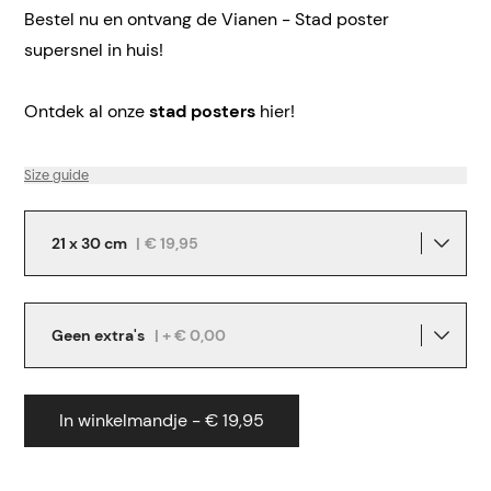
Bestel nu en ontvang de Vianen - Stad poster
supersnel in huis!
Ontdek al onze
stad posters
hier!
Size guide
21 x 30 cm
|
€ 19,95
Geen extra's
| + € 0,00
In winkelmandje - € 19,95