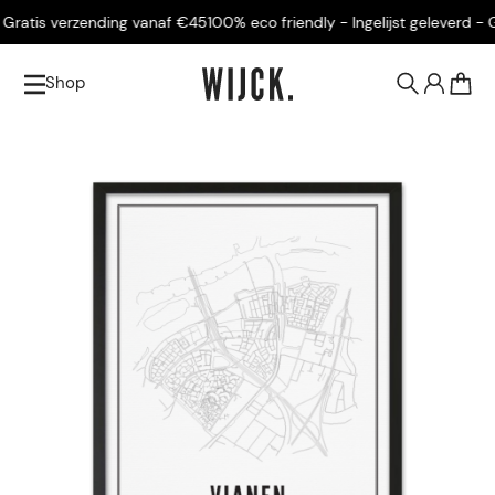
ratis verzending vanaf €45
100% eco friendly - Ingelijst geleverd - Gr
Shop
0