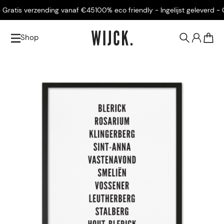
Gratis verzending vanaf €45
100% eco friendly - Ingelijst geleverd - Gr
Shop
0