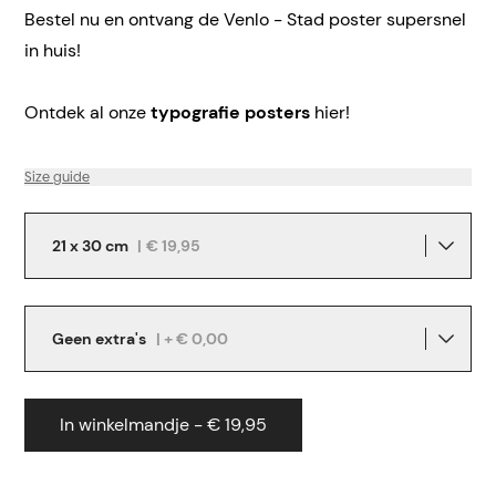
Bestel nu en ontvang de Venlo - Stad poster supersnel
in huis!
Ontdek al onze
typografie posters
hier!
Size guide
21 x 30 cm
|
€ 19,95
Geen extra's
| + € 0,00
In winkelmandje - € 19,95