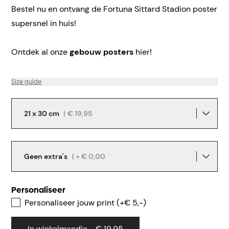
Bestel nu en ontvang de Fortuna Sittard Stadion poster
supersnel in huis!
Ontdek al onze
gebouw posters
hier!
Size guide
21 x 30 cm
|
€ 19,95
Geen extra's
| + € 0,00
Personaliseer
Personaliseer jouw print (+€ 5,-)
In winkelmandje - € 19,95