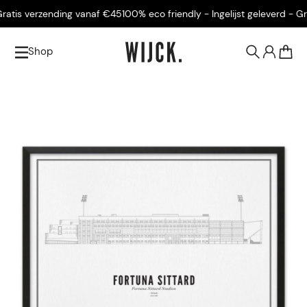
atis verzending vanaf €45
100% eco friendly - Ingelijst geleverd - Grat
Shop
0