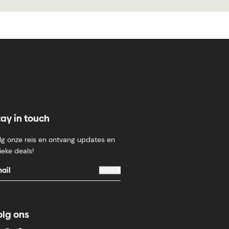
tay in touch
lg onze reis en ontvang updates en
ieke deals!
olg ons