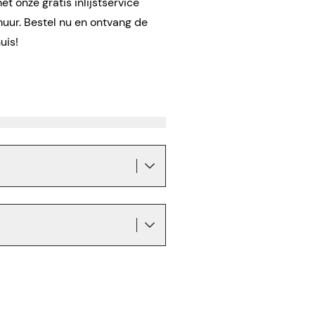
t onze gratis inlijstservice
muur. Bestel nu en ontvang de
huis!