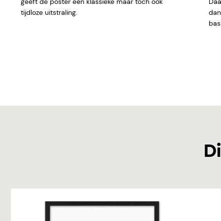
geeft de poster een klassieke maar toch ook
Daar
tijdloze uitstraling.
dan 
basi
Di