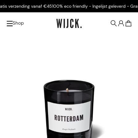
is verzending vanaf €45
100% eco friendly - Ingelijst geleverd - Gratis
Shop
0