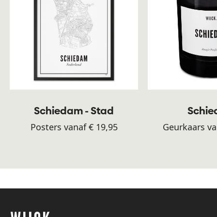
Schiedam - Stad
Schi
Posters vanaf € 19,95
Geurkaars va