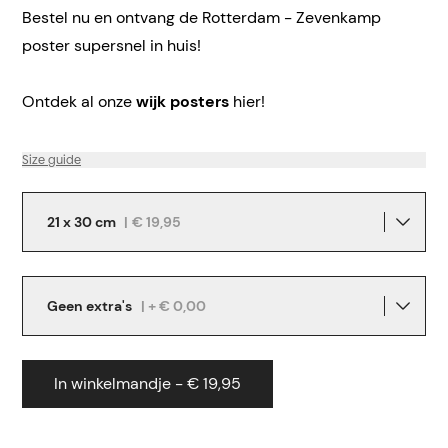
Bestel nu en ontvang de Rotterdam - Zevenkamp
poster supersnel in huis!
Ontdek al onze
wijk posters
hier!
Size guide
21 x 30 cm
|
€ 19,95
Geen extra's
| + € 0,00
In winkelmandje - € 19,95