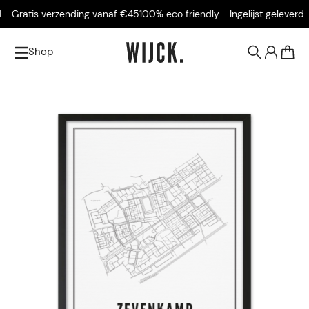
- Gratis verzending vanaf €45
100% eco friendly - Ingelijst geleverd -
Shop
0