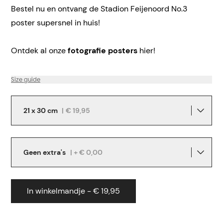
Bestel nu en ontvang de Stadion Feijenoord No.3
poster supersnel in huis!
Ontdek al onze
fotografie posters
hier!
Size guide
21 x 30 cm
|
€ 19,95
Geen extra's
| + € 0,00
In winkelmandje - € 19,95