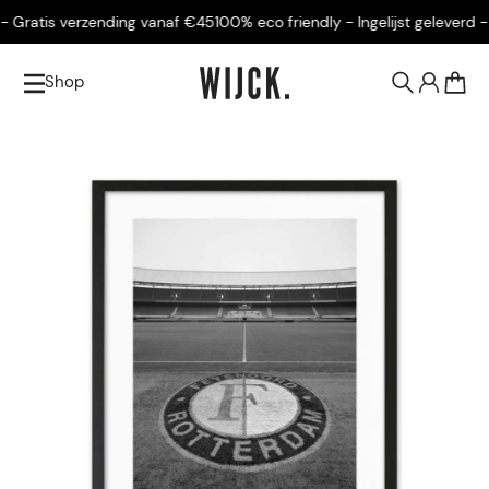
 Gratis verzending vanaf €45
100% eco friendly - Ingelijst geleverd - G
Shop
0