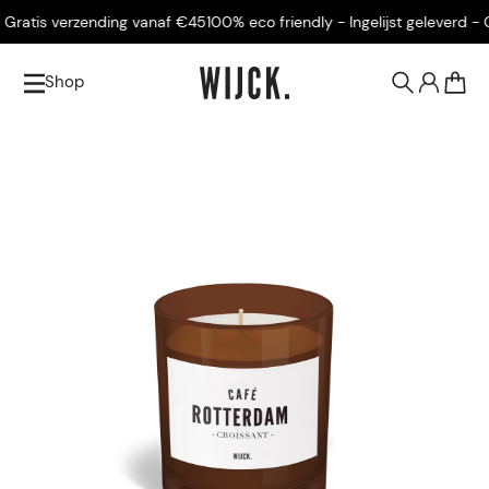
ratis verzending vanaf €45
100% eco friendly - Ingelijst geleverd - Gr
Shop
0