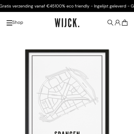
ratis verzending vanaf €45
100% eco friendly - Ingelijst geleverd - Gra
Shop
0