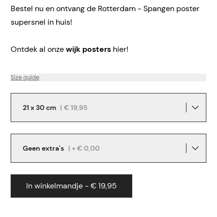
Bestel nu en ontvang de Rotterdam - Spangen poster
supersnel in huis!
Ontdek al onze
wijk posters
hier!
Size guide
21 x 30 cm
|
€ 19,95
Geen extra's
| + € 0,00
In winkelmandje - € 19,95